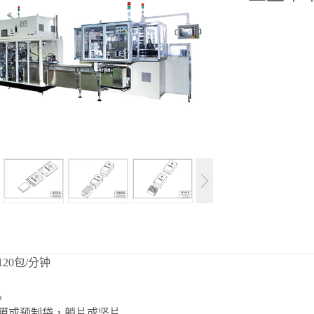
20包/分钟
%
膜或预制袋，躺片或竖片