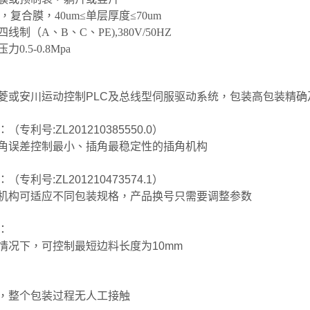
，复合膜，40um≤单层厚度≤70um
制（A、B、C、PE),380V/50HZ
.5-0.8Mpa
菱或安川运动控制PLC及总线型伺服驱动系统，包装高包装精确
：（专利号:
ZL
201210385550.0）
角误差控制最小、插角最稳定性的插角机构
：（专利号:
ZL
201210473574.1）
机构可适应不同包装规格，产品换号只需要调整参数
：
情况下，可控制最短边料长度为10mm
，整个包装过程无人工接触