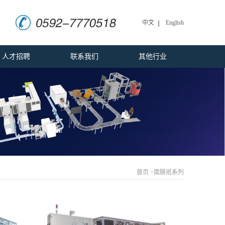
中文
English
人才招聘
联系我们
其他行业
首页
>
面膜纸系列